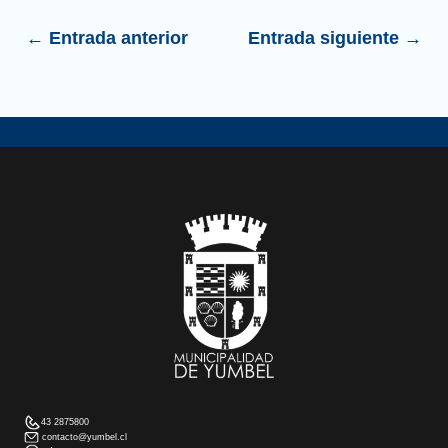
←
Entrada anterior
Entrada siguiente
→
43 2875800
contacto@yumbel.cl