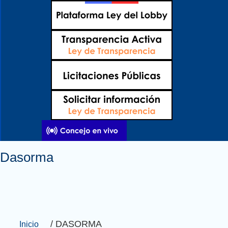
Ir
al
contenido
Dasorma
/ DASORMA
Inicio