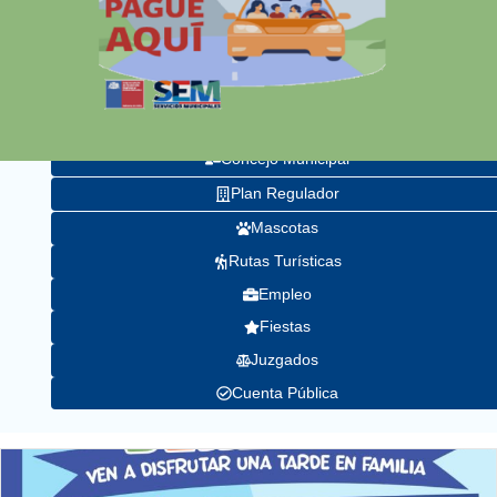
Alcalde
Seguridad
Concejo Municipal
Plan Regulador
Mascotas
Rutas Turísticas
Empleo
Fiestas
Juzgados
Cuenta Pública