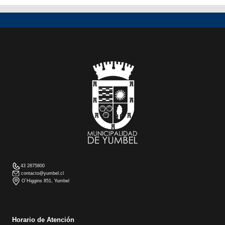
43 2875800
contacto@yumbel.cl
O´Higgins 851, Yumbel
Horario de Atención