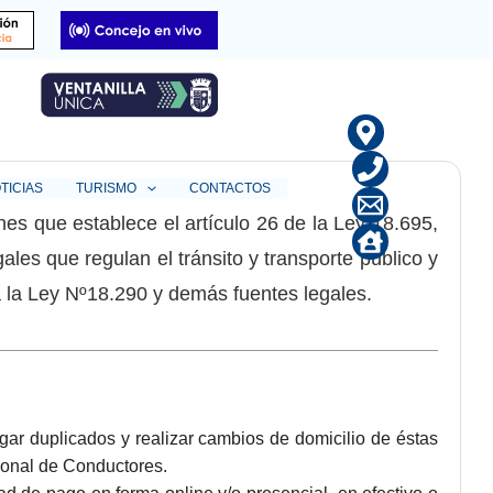
lico
TICIAS
TURISMO
CONTACTOS
nes que establece el artículo 26 de la Ley 18.695,
ales que regulan el tránsito y transporte público y
a la Ley Nº18.290 y demás fuentes legales.
rgar duplicados y realizar cambios de domicilio de éstas
ional de Conductores.