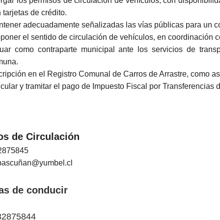
rgar los permisos de circulación de vehículos, con disponibilid
 tarjetas de crédito.
tener adecuadamente señalizadas las vías públicas para un corr
poner el sentido de circulación de vehículos, en coordinación
uar como contraparte municipal ante los servicios de trans
muna.
cripción en el Registro Comunal de Carros de Arrastre, como as
cular y tramitar el pago de Impuesto Fiscal por Transferencias
s de Circulación
2875845
bascuñan@yumbel.cl
as de conducir
2875844