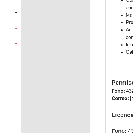
Oto
con
Man
Pro
Act
co
Ins
Cal
Permiso
Fono:
43
Correo:
j
Licenci
Fono:
43