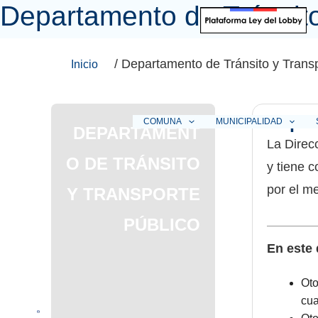
Departamento de Tránsito
Ir
al
contenido
/ Departamento de Tránsito y Transp
Inicio
Depar
COMUNA
MUNICIPALIDAD
DEPARTAMENT
La Direc
O DE TRÁNSITO
y tiene c
por el m
Y TRANSPORTE
PÚBLICO
En este 
Oto
cua