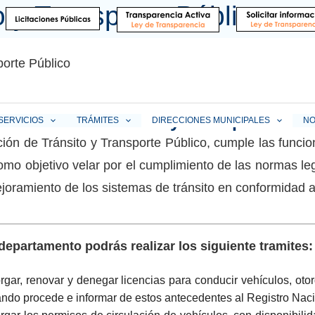
 y Transporte Público
orte Público
tamento de Tránsito y Transporte Púb
SERVICIOS
TRÁMITES
DIRECCIONES MUNICIPALES
NO
ción de Tránsito y Transporte Público, cumple las funcio
omo objetivo velar por el cumplimiento de las normas leg
ejoramiento de los sistemas de tránsito en conformidad 
departamento podrás realizar los siguiente tramites:
rgar, renovar y denegar licencias para conducir vehículos, oto
ndo procede e informar de estos antecedentes al Registro Nac