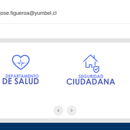
jose.figueroa@yumbel.cl