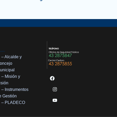
ipalidad
– Alcalde y
oncejo
unicipal
– Misión y
isión
– Instrumentos
e Gestión
– PLADECO