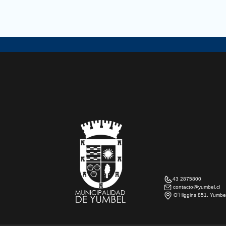
43 2875800
contacto@yumbel.cl
O´Higgins 851, Yumbe