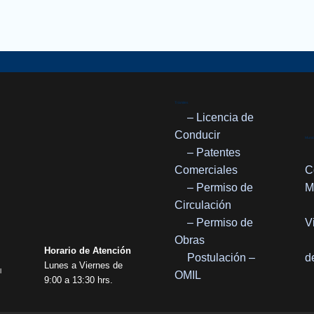
Trámites
– Licencia de
Conducir
Munic
– Patentes
Comerciales
C
– Permiso de
M
Circulación
– Permiso de
V
Obras
Horario de Atención
Postulación –
d
Lunes a Viernes de
l
OMIL
9:00 a 13:30 hrs.