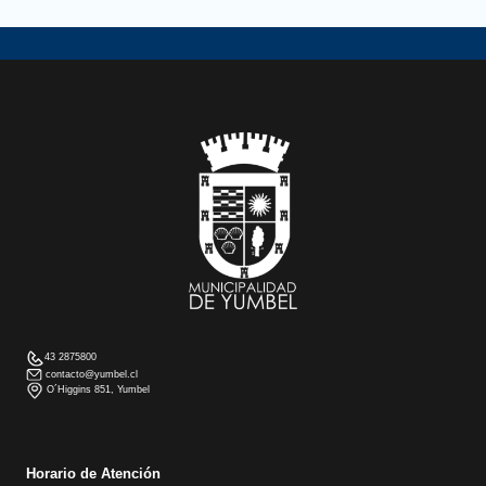
43 2875800
contacto@yumbel.cl
O´Higgins 851, Yumbel
Horario de Atención