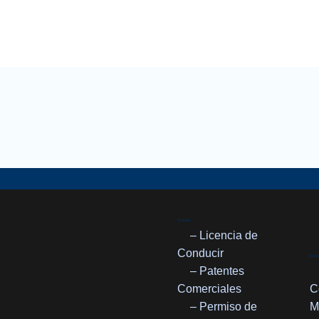
Trámites
– Licencia de
Conducir
Munic
– Patentes
Comerciales
C
– Permiso de
M