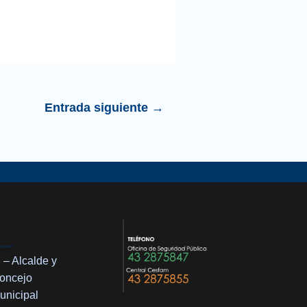
Entrada siguiente
→
ipalidad
– Alcalde y
oncejo
unicipal