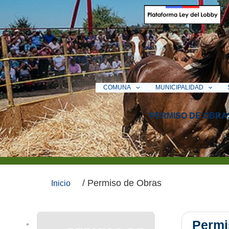
Ir
al
contenido
COMUNA
MUNICIPALIDAD
PERMISO DE OBRA
/ Permiso de Obras
Inicio
Permi