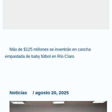
Más
Más de $125 millones se invertirán en cancha
de
empastada de baby fútbol en Río Claro
$125
millones
se
invertirán
en
cancha
Noticias
/
agosto 20, 2025
empastada
de
baby