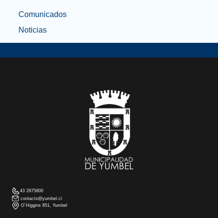
Comunicados
Noticias
43 2875800
contacto@yumbel.cl
O´Higgins 851, Yumbel