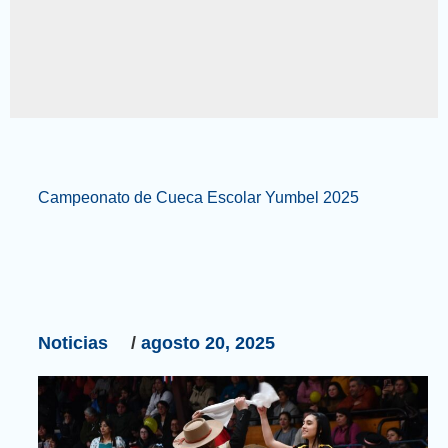
Campeonato
Campeonato de Cueca Escolar Yumbel 2025
de
Cueca
Escolar
Yumbel
2025
Noticias
/
agosto 20, 2025