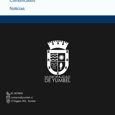
Comunicados
Noticias
43 2875800
contacto@yumbel.cl
O´Higgins 851, Yumbel