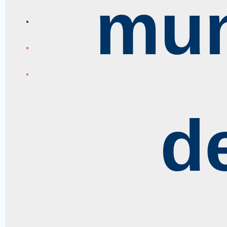
mun
d