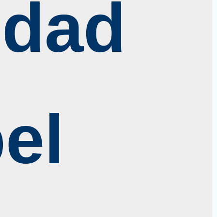
idad
el