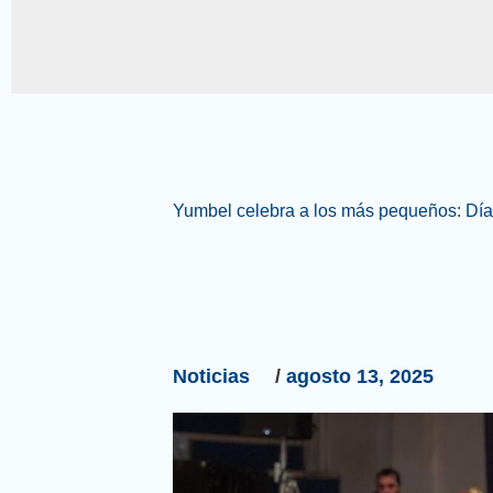
Yumbel
Yumbel celebra a los más pequeños: Día 
celebra
a
los
más
pequeños:
Día
Noticias
/
agosto 13, 2025
de
la
niñez