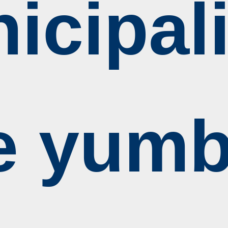
icipal
e yumb