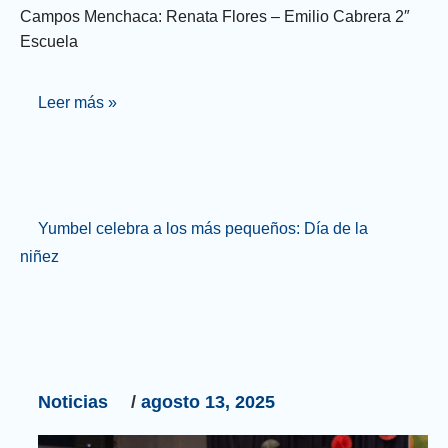
Campos Menchaca: Renata Flores – Emilio Cabrera 2″
Escuela
Leer más »
Yumbel
Yumbel celebra a los más pequeños: Día de la
celebra
niñez
a
los
más
pequeños:
Día
de
Noticias
/
agosto 13, 2025
la