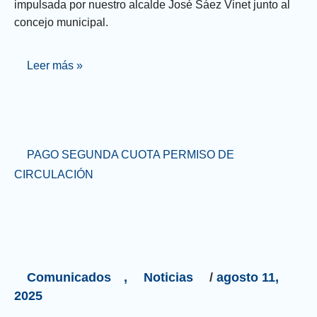
impulsada por nuestro alcalde José Sáez Vinet junto al
concejo municipal.
Leer más »
PAGO
PAGO SEGUNDA CUOTA PERMISO DE
SEGUNDA
CIRCULACIÓN
CUOTA
PERMISO
DE
CIRCULACIÓN
Comunicados
,
Noticias
/
agosto 11,
2025