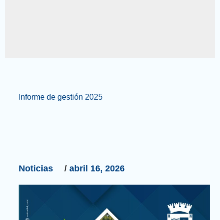
Informe
Informe de gestión 2025
de
gestión
2025
Noticias
/
abril 16, 2026