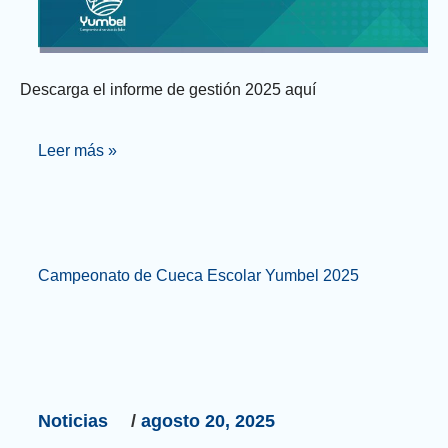
Descarga el informe de gestión 2025 aquí
Leer más »
Campeonato
Campeonato de Cueca Escolar Yumbel 2025
de
Cueca
Escolar
Yumbel
2025
Noticias
/
agosto 20, 2025